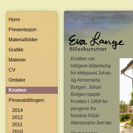
Skip navigation
Hjem
Presentasjon
Materialbilder
Grafikk
Knatten var
Malerier
tidligere dikterbolig
CV
for ekteparet Johan
Omtaler
og Annemarta
Borgen. Johan
Knatten
Borgen kjøpte
Pinseutstillingen:
Knatten i 1968 for
pengene fra
2014
Nordisk Råds
2012
litteraturpris året før.
2011
2010