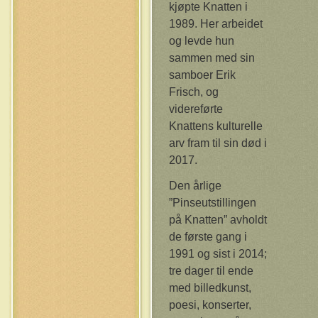
kjøpte Knatten i
1989. Her arbeidet
og levde hun
sammen med sin
samboer Erik
Frisch, og
videreførte
Knattens kulturelle
arv fram til sin død i
2017.
Den årlige
”Pinseutstillingen
på Knatten” avholdt
de første gang i
1991 og sist i 2014;
tre dager til ende
med billedkunst,
poesi, konserter,