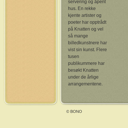
servering og åpent
hus. En rekke
kjente artister og
poeter har opptrådt
på Knatten og vel
så mange
billedkunstnere har
vist sin kunst. Flere
tusen
publikummere har
besøkt Knatten
under de årlige
arrangementene.
© BONO