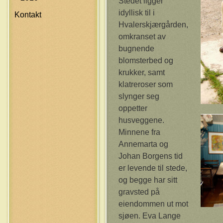
Stedet ligger
idyllisk til i
Kontakt
Hvalerskjærgården,
omkranset av
bugnende
blomsterbed og
krukker, samt
klatreroser som
slynger seg
oppetter
husveggene.
Minnene fra
Annemarta og
Johan Borgens tid
er levende til stede,
og begge har sitt
gravsted på
eiendommen ut mot
sjøen. Eva Lange